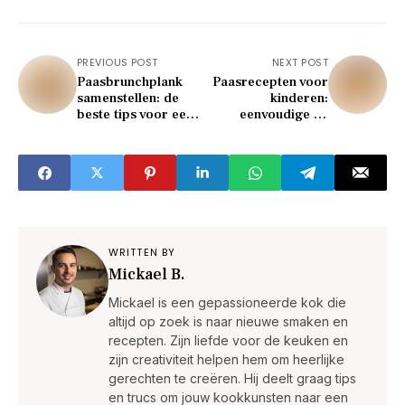
PREVIOUS POST
NEXT POST
Paasbrunchplank
Paasrecepten voor
samenstellen: de
kinderen:
beste tips voor een
eenvoudige en
gevulde en
kleurrijke ideeën
sfeervolle tafel
voor het hele gezin
WRITTEN BY
Mickael B.
Mickael is een gepassioneerde kok die
altijd op zoek is naar nieuwe smaken en
recepten. Zijn liefde voor de keuken en
zijn creativiteit helpen hem om heerlijke
gerechten te creëren. Hij deelt graag tips
en trucs om jouw kookkunsten naar een