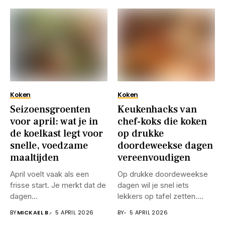
Koken
Koken
Seizoensgroenten
Keukenhacks van
voor april: wat je in
chef-koks die koken
de koelkast legt voor
op drukke
snelle, voedzame
doordeweekse dagen
maaltijden
vereenvoudigen
April voelt vaak als een
Op drukke doordeweekse
frisse start. Je merkt dat de
dagen wil je snel iets
dagen...
lekkers op tafel zetten....
BY
MICKAEL B.
5 APRIL 2026
BY
5 APRIL 2026