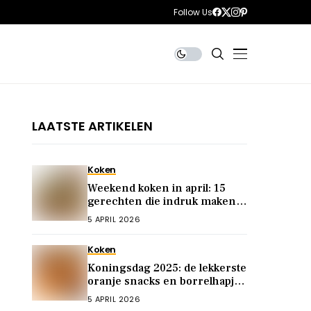
Follow Us
LAATSTE ARTIKELEN
Koken
Weekend koken in april: 15
gerechten die indruk maken
op je gasten
5 APRIL 2026
Koken
Koningsdag 2025: de lekkerste
oranje snacks en borrelhapjes
voor het feest
5 APRIL 2026