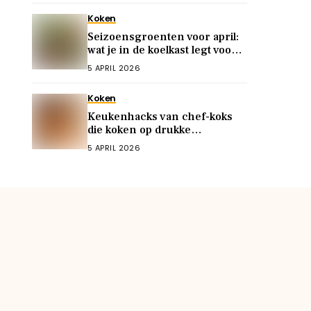
Koken
Seizoensgroenten voor april:
wat je in de koelkast legt voor
snelle, voedzame maaltijden
5 APRIL 2026
Koken
Keukenhacks van chef-koks
die koken op drukke
doordeweekse dagen
5 APRIL 2026
vereenvoudigen