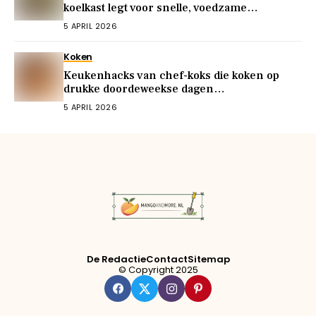
koelkast legt voor snelle, voedzame
maaltijden
5 APRIL 2026
Koken
Keukenhacks van chef-koks die koken op
drukke doordeweekse dagen
vereenvoudigen
5 APRIL 2026
De Redactie
Contact
Sitemap
© Copyright 2025