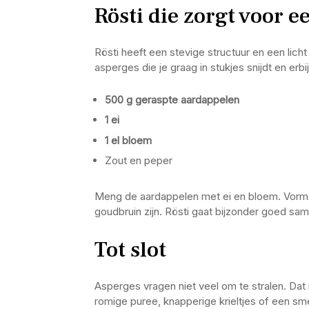
Rösti die zorgt voor e
Rösti heeft een stevige structuur en een licht
asperges die je graag in stukjes snijdt en erbij
500 g geraspte aardappelen
1 ei
1 el bloem
Zout en peper
Meng de aardappelen met ei en bloem. Vorm k
goudbruin zijn. Rösti gaat bijzonder goed sa
Tot slot
Asperges vragen niet veel om te stralen. Da
romige puree, knapperige krieltjes of een smeuï