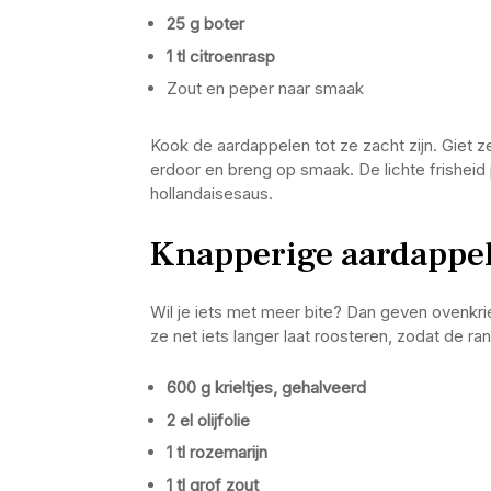
25 g boter
1 tl citroenrasp
Zout en peper naar smaak
Kook de aardappelen tot ze zacht zijn. Giet z
erdoor en breng op smaak. De lichte frisheid 
hollandaisesaus.
Knapperige aardappelk
Wil je iets met meer bite? Dan geven ovenkri
ze net iets langer laat roosteren, zodat de r
600 g krieltjes, gehalveerd
2 el olijfolie
1 tl rozemarijn
1 tl grof zout