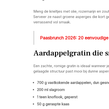
Meng de krieltjes met olie, rozemarijn en zo
Serveer ze naast groene asperges die kort ge
verrassend vol smaak.
Paasbrunch 2026: 20 eenvoudige re
Aardappelgratin die s
Een zachte, romige gratin is ideaal wanneer je
gelaagde structuur past mooi bij dunne aspe
700 g vastkokende aardappelen, dun ges
200 ml slagroom
1 teen knoflook, geperst
50 g geraspte kaas