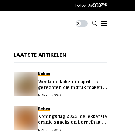
Follow Us
LAATSTE ARTIKELEN
Koken
Weekend koken in april: 15
gerechten die indruk maken
op je gasten
5 APRIL 2026
Koken
Koningsdag 2025: de lekkerste
oranje snacks en borrelhapjes
voor het feest
5 APRIL 2026