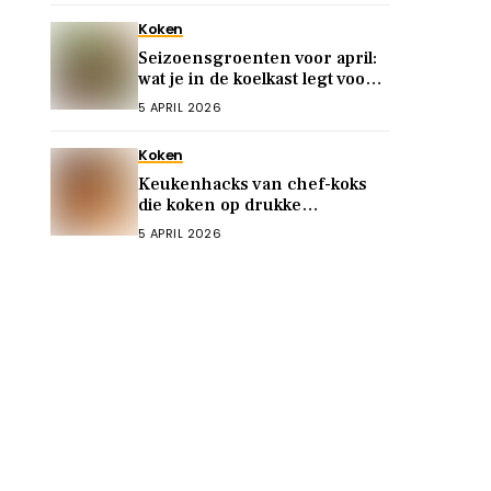
Koken
Seizoensgroenten voor april:
wat je in de koelkast legt voor
snelle, voedzame maaltijden
5 APRIL 2026
Koken
Keukenhacks van chef-koks
die koken op drukke
doordeweekse dagen
5 APRIL 2026
vereenvoudigen