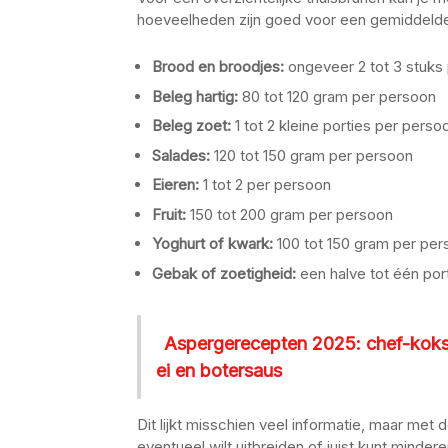
hoeveelheden zijn goed voor een gemiddelde 
Brood en broodjes:
ongeveer 2 tot 3 stuks
Beleg hartig:
80 tot 120 gram per persoon
Beleg zoet:
1 tot 2 kleine porties per perso
Salades:
120 tot 150 gram per persoon
Eieren:
1 tot 2 per persoon
Fruit:
150 tot 200 gram per persoon
Yoghurt of kwark:
100 tot 150 gram per per
Gebak of zoetigheid:
een halve tot één por
Aspergerecepten 2025: chef-koks 
ei en botersaus
Dit lijkt misschien veel informatie, maar met 
eventueel wilt uitbreiden of juist kunt mindere