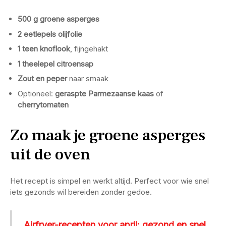
500 g groene asperges
2 eetlepels olijfolie
1 teen knoflook
, fijngehakt
1 theelepel citroensap
Zout en peper
naar smaak
Optioneel:
geraspte Parmezaanse kaas
of
cherrytomaten
Zo maak je groene asperges
uit de oven
Het recept is simpel en werkt altijd. Perfect voor wie snel
iets gezonds wil bereiden zonder gedoe.
Airfryer-recepten voor april: gezond en snel