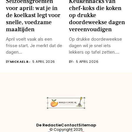
Seizoensgroenten
Keukenhacks van
voor april: wat je in
chef-koks die koken
de koelkast legt voor
op drukke
snelle, voedzame
doordeweekse dagen
maaltijden
vereenvoudigen
April voelt vaak als een
Op drukke doordeweekse
frisse start. Je merkt dat de
dagen wil je snel iets
dagen...
lekkers op tafel zetten....
BY
MICKAEL B.
5 APRIL 2026
BY
5 APRIL 2026
De Redactie
Contact
Sitemap
© Copyright 2025